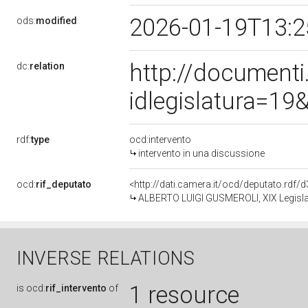
2026-01-19T13:
ods:
modified
http://document
dc:
relation
idlegislatura=1
rdf:
type
ocd:intervento
intervento in una discussione
ocd:
rif_deputato
<http://dati.camera.it/ocd/deputato.rdf
ALBERTO LUIGI GUSMEROLI, XIX Legislat
INVERSE RELATIONS
1 resource
is
ocd:
rif_intervento
of