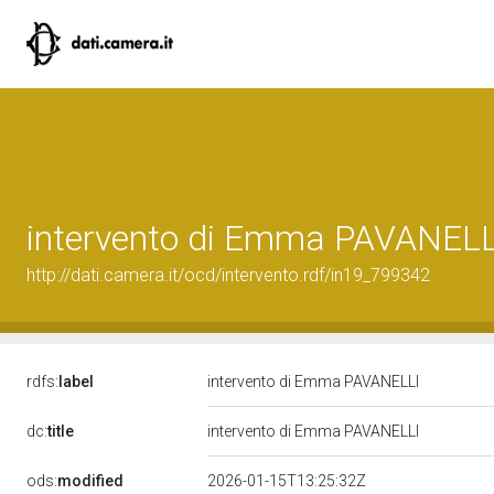
intervento di Emma PAVANELL
http://dati.camera.it/ocd/intervento.rdf/in19_799342
rdfs:
label
intervento di Emma PAVANELLI
dc:
title
intervento di Emma PAVANELLI
ods:
modified
2026-01-15T13:25:32Z