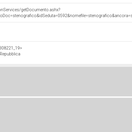
onServices/getDocumento.ashx?
poDoc=stenografico&idSeduta=0592&nomefile=stenografico&ancora=se
/d308221_19>
 Repubblica