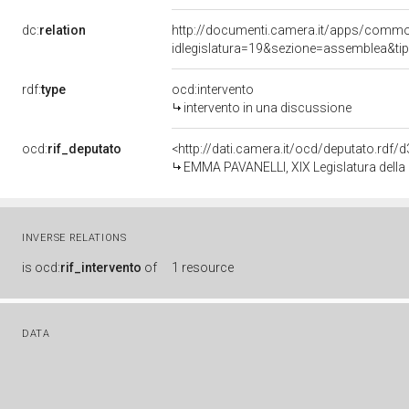
dc:
relation
http://documenti.camera.it/apps/comm
idlegislatura=19&sezione=assemblea&ti
rdf:
type
ocd:intervento
intervento in una discussione
ocd:
rif_deputato
<http://dati.camera.it/ocd/deputato.rdf
EMMA PAVANELLI, XIX Legislatura della
INVERSE RELATIONS
is
ocd:
rif_intervento
of
1 resource
DATA