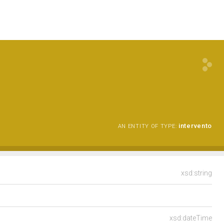
intervento
AN ENTITY OF TYPE:
xsd:string
xsd:dateTime