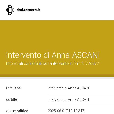
intervento di Anna ASCANI
http://dati.camera.it/ocd/intervento.rdf/in19_776077
rdfs:
label
intervento di Anna ASCANI
dc:
title
intervento di Anna ASCANI
ods:
modified
2025-06-01T13:13:34Z