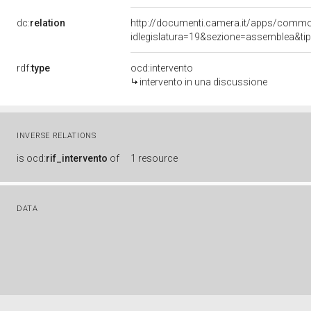
dc:
relation
http://documenti.camera.it/apps/comm
idlegislatura=19&sezione=assemblea&ti
rdf:
type
ocd:intervento
intervento in una discussione
INVERSE RELATIONS
is
ocd:
rif_intervento
of
1 resource
DATA