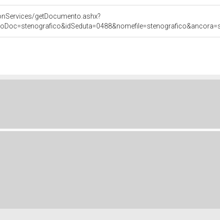
onServices/getDocumento.ashx?
poDoc=stenografico&idSeduta=0488&nomefile=stenografico&ancora=se