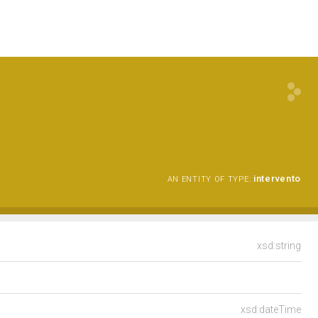
intervento
AN ENTITY OF TYPE:
xsd:string
xsd:dateTime