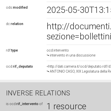
2025-05-30T13:
ods:
modified
http://document
dc:
relation
sezione=bollett
rdf:
type
ocd:intervento
intervento in una discussione
ocd:
rif_deputato
<http://dati.camera.it/ocd/deputato.rdf
ANTONIO CASO, XIX Legislatura della R
INVERSE RELATIONS
1 resource
is
ocd:
rif_intervento
of