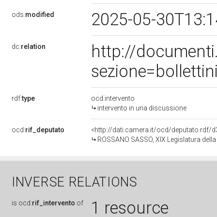
2025-05-30T13:
ods:
modified
http://document
dc:
relation
sezione=bollett
rdf:
type
ocd:intervento
intervento in una discussione
ocd:
rif_deputato
<http://dati.camera.it/ocd/deputato.rdf
ROSSANO SASSO, XIX Legislatura della
INVERSE RELATIONS
1 resource
is
ocd:
rif_intervento
of