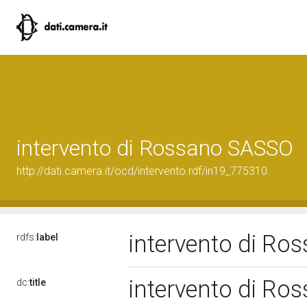
intervento di Rossano SASSO
http://dati.camera.it/ocd/intervento.rdf/in19_775310
intervento di R
rdfs:
label
intervento di R
dc:
title