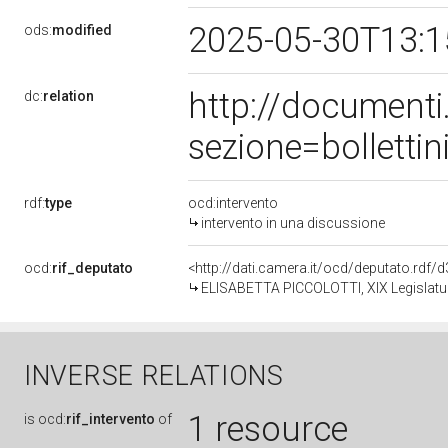
2025-05-30T13:
ods:
modified
http://document
dc:
relation
sezione=bollett
rdf:
type
ocd:intervento
intervento in una discussione
ocd:
rif_deputato
<http://dati.camera.it/ocd/deputato.rdf
ELISABETTA PICCOLOTTI, XIX Legislatur
INVERSE RELATIONS
1 resource
is
ocd:
rif_intervento
of