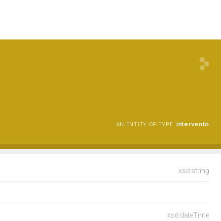
intervento
AN ENTITY OF TYPE:
xsd:string
xsd:dateTime