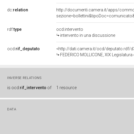
dc:
relation
http://documenti.camera.it/apps/comm
sezione=bollettini&tipoDoc=comunicato
rdf:
type
ocd:intervento
intervento in una discussione
ocd:
rif_deputato
<http://dati.camera.it/ocd/deputato.rdf
FEDERICO MOLLICONE, XIX Legislatura d
INVERSE RELATIONS
is
ocd:
rif_intervento
of
1 resource
DATA