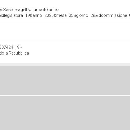
onServices/getDocumento.ashx?
&idlegislatura=19&anno=2025&mese=05&giorno=28&idcommissione=07&p
/d307424_19>
ella Repubblica