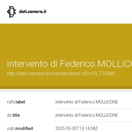
intervento di Federico MOLLI
http://dati.camera.it/ocd/intervento.rdf/in19_775305
rdfs:
label
intervento di Federico MOLLICONE
dc:
title
intervento di Federico MOLLICONE
ods:
modified
2025-05-30T13:14:58Z