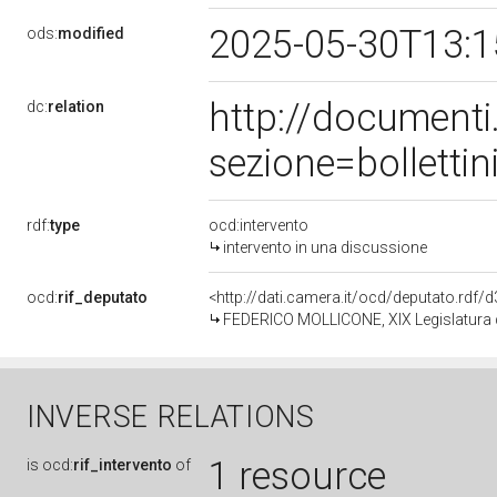
2025-05-30T13:
ods:
modified
http://document
dc:
relation
sezione=bollett
rdf:
type
ocd:intervento
intervento in una discussione
ocd:
rif_deputato
<http://dati.camera.it/ocd/deputato.rdf
FEDERICO MOLLICONE, XIX Legislatura d
INVERSE RELATIONS
1 resource
is
ocd:
rif_intervento
of