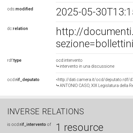
2025-05-30T13:
ods:
modified
http://document
dc:
relation
sezione=bollett
rdf:
type
ocd:intervento
intervento in una discussione
ocd:
rif_deputato
<http://dati.camera.it/ocd/deputato.rdf
ANTONIO CASO, XIX Legislatura della R
INVERSE RELATIONS
1 resource
is
ocd:
rif_intervento
of