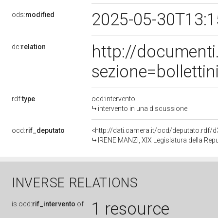
2025-05-30T13:
ods:
modified
http://document
dc:
relation
sezione=bollett
rdf:
type
ocd:intervento
intervento in una discussione
ocd:
rif_deputato
<http://dati.camera.it/ocd/deputato.rdf
IRENE MANZI, XIX Legislatura della Rep
INVERSE RELATIONS
1 resource
is
ocd:
rif_intervento
of