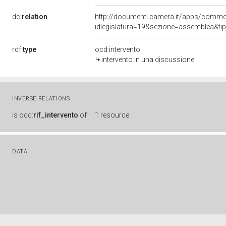
dc:
relation
http://documenti.camera.it/apps/comm
idlegislatura=19&sezione=assemblea&ti
rdf:
type
ocd:intervento
intervento in una discussione
INVERSE RELATIONS
is
ocd:
rif_intervento
of
1 resource
DATA