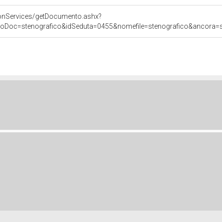
onServices/getDocumento.ashx?
poDoc=stenografico&idSeduta=0455&nomefile=stenografico&ancora=se