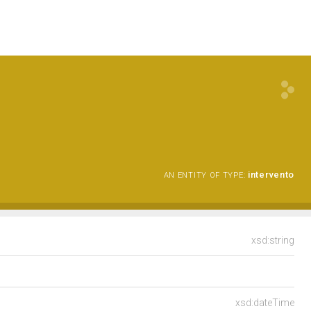
intervento
AN ENTITY OF TYPE:
xsd:string
xsd:dateTime