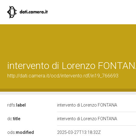
intervento di Lorenzo FONTA
http://dati.camera.it/ocd/intervento.rdf/in19_766693
rdfs:
label
intervento di Lorenzo FONTANA
dc:
title
intervento di Lorenzo FONTANA
ods:
modified
2025-03-27T13:18:32Z