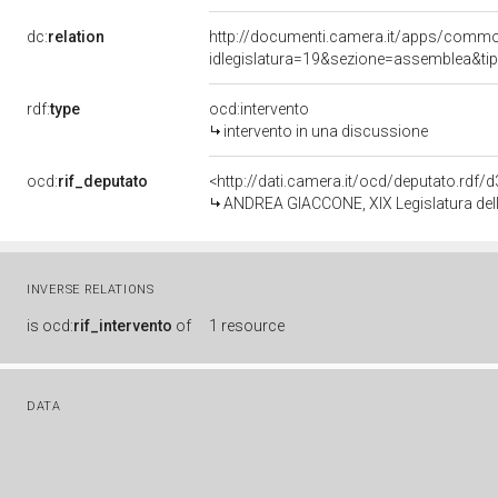
dc:
relation
http://documenti.camera.it/apps/comm
idlegislatura=19&sezione=assemblea&ti
rdf:
type
ocd:intervento
intervento in una discussione
ocd:
rif_deputato
<http://dati.camera.it/ocd/deputato.rdf
ANDREA GIACCONE, XIX Legislatura del
INVERSE RELATIONS
is
ocd:
rif_intervento
of
1 resource
DATA