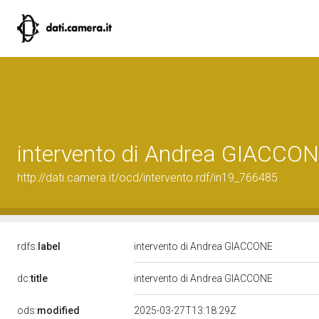
intervento di Andrea GIACCO
http://dati.camera.it/ocd/intervento.rdf/in19_766485
rdfs:
label
intervento di Andrea GIACCONE
dc:
title
intervento di Andrea GIACCONE
ods:
modified
2025-03-27T13:18:29Z