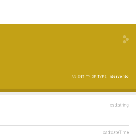
intervento
AN ENTITY OF TYPE:
xsd:string
xsd:dateTime