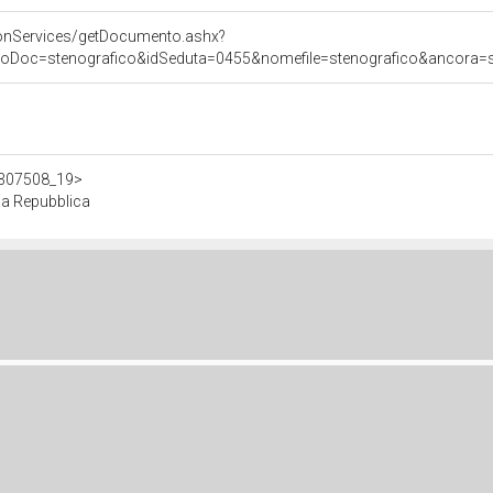
onServices/getDocumento.ashx?
poDoc=stenografico&idSeduta=0455&nomefile=stenografico&ancora=se
/d307508_19>
la Repubblica