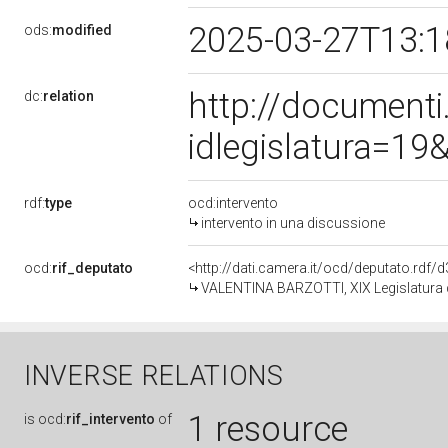
2025-03-27T13:
ods:
modified
http://document
dc:
relation
idlegislatura=1
rdf:
type
ocd:intervento
intervento in una discussione
ocd:
rif_deputato
<http://dati.camera.it/ocd/deputato.rdf
VALENTINA BARZOTTI, XIX Legislatura d
INVERSE RELATIONS
1 resource
is
ocd:
rif_intervento
of