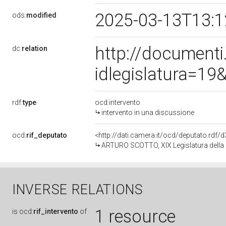
2025-03-13T13:
ods:
modified
http://document
dc:
relation
idlegislatura=1
rdf:
type
ocd:intervento
intervento in una discussione
ocd:
rif_deputato
<http://dati.camera.it/ocd/deputato.rdf
ARTURO SCOTTO, XIX Legislatura della
INVERSE RELATIONS
1 resource
is
ocd:
rif_intervento
of