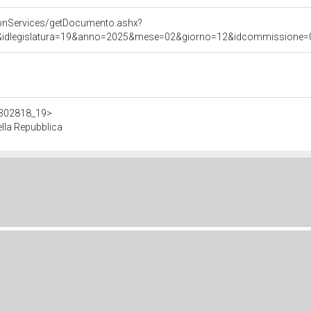
onServices/getDocumento.ashx?
&idlegislatura=19&anno=2025&mese=02&giorno=12&idcommissione=030
/d302818_19>
lla Repubblica