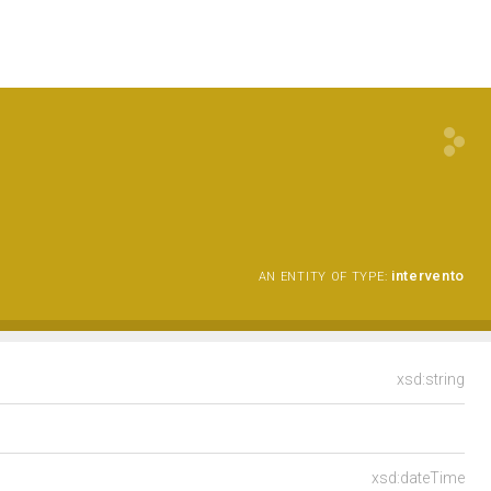
intervento
AN ENTITY OF TYPE:
xsd:string
xsd:dateTime