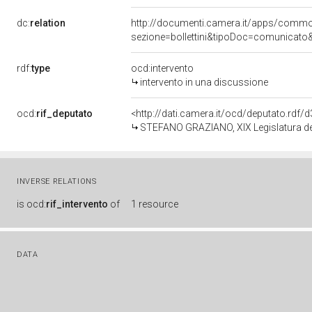
dc:
relation
http://documenti.camera.it/apps/comm
sezione=bollettini&tipoDoc=comunicato
rdf:
type
ocd:intervento
intervento in una discussione
ocd:
rif_deputato
<http://dati.camera.it/ocd/deputato.rdf
STEFANO GRAZIANO, XIX Legislatura de
INVERSE RELATIONS
is
ocd:
rif_intervento
of
1 resource
DATA