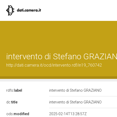
intervento di Stefano GRAZIA
http://dati.camera.it/ocd/intervento.rdf/in19_760742
rdfs:
label
intervento di Stefano GRAZIANO
dc:
title
intervento di Stefano GRAZIANO
ods:
modified
2025-02-14T13:28:57Z