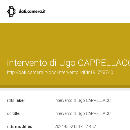
intervento di Ugo CAPPELLAC
http://dati.camera.it/ocd/intervento.rdf/in19_728740
rdfs:
label
intervento di Ugo CAPPELLACCI
dc:
title
intervento di Ugo CAPPELLACCI
ods:
modified
2024-06-21T13:17:45Z