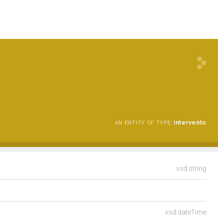
intervento
AN ENTITY OF TYPE:
xsd:string
xsd:dateTime