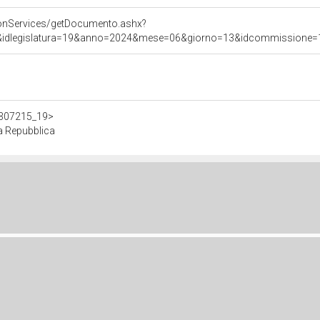
onServices/getDocumento.ashx?
&idlegislatura=19&anno=2024&mese=06&giorno=13&idcommissione=12&p
/d307215_19>
a Repubblica