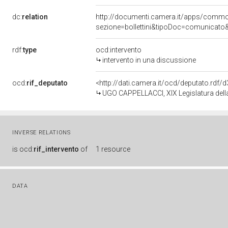
dc:
relation
http://documenti.camera.it/apps/comm
sezione=bollettini&tipoDoc=comunicato
rdf:
type
ocd:intervento
intervento in una discussione
ocd:
rif_deputato
<http://dati.camera.it/ocd/deputato.rdf
UGO CAPPELLACCI, XIX Legislatura dell
INVERSE RELATIONS
is
ocd:
rif_intervento
of
1 resource
DATA