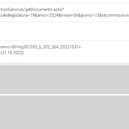
ommonServices/getDocumento.ashx?
ato&idlegislatura=19&anno=2024&mese=06&giorno=13&idcommissione=1
Governo.rdf/mg307332_5_202_264_20221031>
e (31.10.2022)