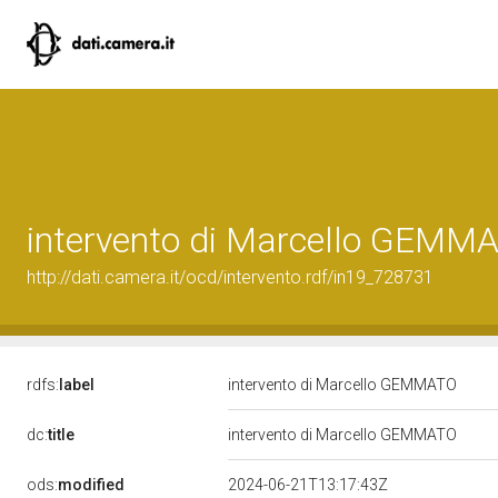
intervento di Marcello GEMM
http://dati.camera.it/ocd/intervento.rdf/in19_728731
rdfs:
label
intervento di Marcello GEMMATO
dc:
title
intervento di Marcello GEMMATO
ods:
modified
2024-06-21T13:17:43Z