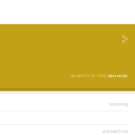
intervento
AN ENTITY OF TYPE:
xsd:string
xsd:dateTime