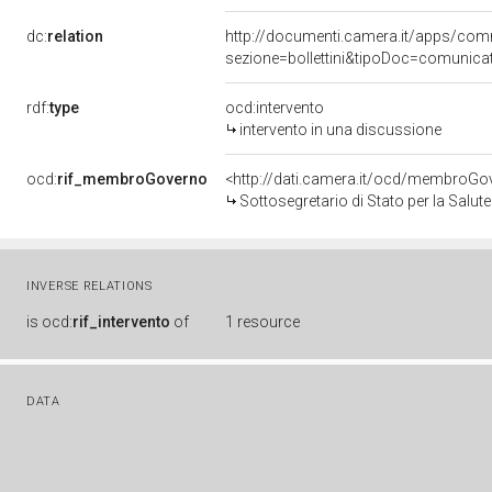
dc:
relation
http://documenti.camera.it/apps/c
sezione=bollettini&tipoDoc=comunic
rdf:
type
ocd:intervento
intervento in una discussione
ocd:
rif_membroGoverno
<http://dati.camera.it/ocd/membro
Sottosegretario di Stato per la Salut
INVERSE RELATIONS
is
ocd:
rif_intervento
of
1 resource
DATA