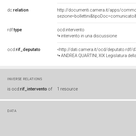
dc:
relation
http://documenti.camera.it/apps/comm
sezione=bollettini&tipoDoc=comunicato
rdf:
type
ocd:intervento
intervento in una discussione
ocd:
rif_deputato
<http://dati.camera.it/ocd/deputato.rdf
ANDREA QUARTINI, XIX Legislatura dell
INVERSE RELATIONS
is
ocd:
rif_intervento
of
1 resource
DATA