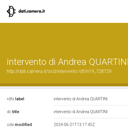
intervento di Andrea QUARTIN
http://dati.camera.it/ocd/intervento.rdf/in19_728729
rdfs:
label
intervento di Andrea QUARTINI
dc:
title
intervento di Andrea QUARTINI
ods:
modified
2024-06-21T13:17:45Z