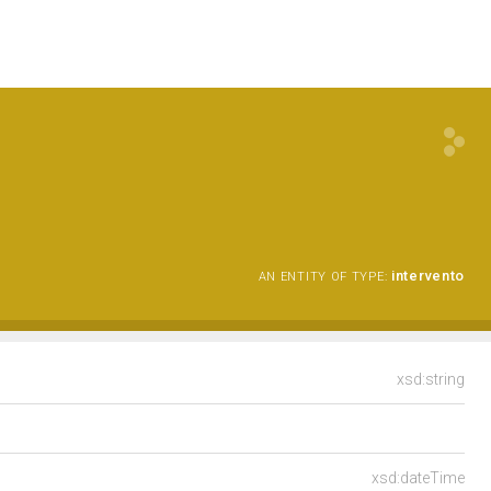
intervento
AN ENTITY OF TYPE:
xsd:string
xsd:dateTime