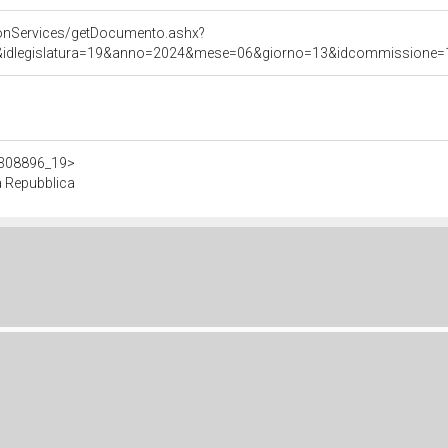
onServices/getDocumento.ashx?
&idlegislatura=19&anno=2024&mese=06&giorno=13&idcommissione=12&p
/d308896_19>
a Repubblica