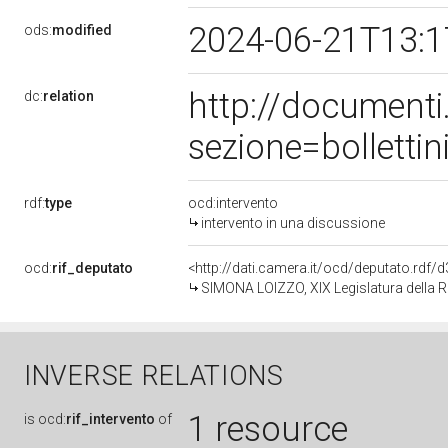
2024-06-21T13:
ods:
modified
http://document
dc:
relation
sezione=bollett
rdf:
type
ocd:intervento
intervento in una discussione
ocd:
rif_deputato
<http://dati.camera.it/ocd/deputato.rdf
SIMONA LOIZZO, XIX Legislatura della 
INVERSE RELATIONS
1 resource
is
ocd:
rif_intervento
of