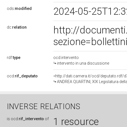
2024-05-25T12:
ods:
modified
http://document
dc:
relation
sezione=bollett
rdf:
type
ocd:intervento
intervento in una discussione
ocd:
rif_deputato
<http://dati.camera.it/ocd/deputato.rdf
ANDREA QUARTINI, XIX Legislatura dell
INVERSE RELATIONS
1 resource
is
ocd:
rif_intervento
of