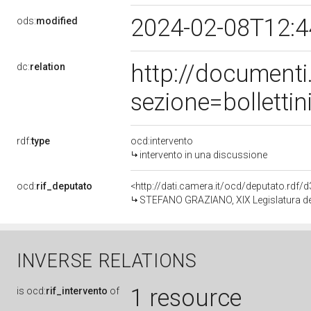
2024-02-08T12:
ods:
modified
http://document
dc:
relation
sezione=bollett
rdf:
type
ocd:intervento
intervento in una discussione
ocd:
rif_deputato
<http://dati.camera.it/ocd/deputato.rdf
STEFANO GRAZIANO, XIX Legislatura de
INVERSE RELATIONS
1 resource
is
ocd:
rif_intervento
of