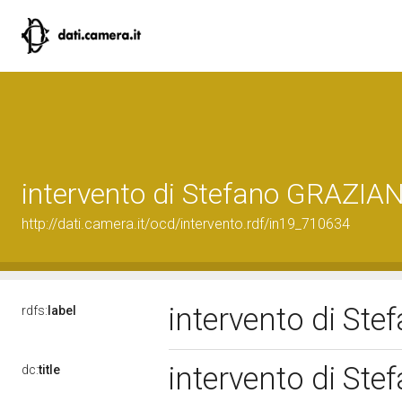
intervento di Stefano GRAZIA
http://dati.camera.it/ocd/intervento.rdf/in19_710634
intervento di S
rdfs:
label
intervento di S
dc:
title