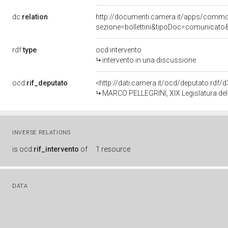
dc:
relation
http://documenti.camera.it/apps/comm
sezione=bollettini&tipoDoc=comunicato
rdf:
type
ocd:intervento
intervento in una discussione
ocd:
rif_deputato
<http://dati.camera.it/ocd/deputato.rdf
MARCO PELLEGRINI, XIX Legislatura del
INVERSE RELATIONS
is
ocd:
rif_intervento
of
1 resource
DATA