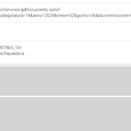
onServices/getDocumento.ashx?
&idlegislatura=19&anno=2024&mese=02&giorno=06&idcommissione=030
/d307863_19>
la Repubblica