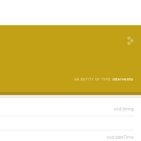
intervento
AN ENTITY OF TYPE:
xsd:string
xsd:dateTime