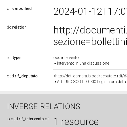
2024-01-12T17:
ods:
modified
http://document
dc:
relation
sezione=bollett
rdf:
type
ocd:intervento
intervento in una discussione
ocd:
rif_deputato
<http://dati.camera.it/ocd/deputato.rdf
ARTURO SCOTTO, XIX Legislatura della
INVERSE RELATIONS
1 resource
is
ocd:
rif_intervento
of