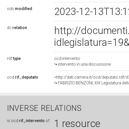
2023-12-13T13:
ods:
modified
http://document
dc:
relation
idlegislatura=1
rdf:
type
ocd:intervento
intervento in una discussione
ocd:
rif_deputato
<http://dati.camera.it/ocd/deputato.rdf
FABRIZIO BENZONI, XIX Legislatura dell
INVERSE RELATIONS
1 resource
is
ocd:
rif_intervento
of