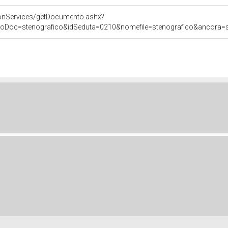
onServices/getDocumento.ashx?
poDoc=stenografico&idSeduta=0210&nomefile=stenografico&ancora=se