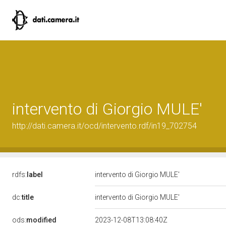
intervento di Giorgio MULE'
http://dati.camera.it/ocd/intervento.rdf/in19_702754
rdfs:
label
intervento di Giorgio MULE'
dc:
title
intervento di Giorgio MULE'
ods:
modified
2023-12-08T13:08:40Z