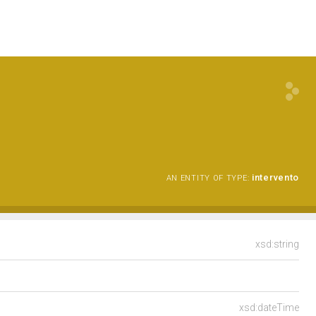
intervento
AN ENTITY OF TYPE:
xsd:string
xsd:dateTime