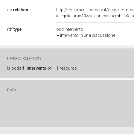
dc:
relation
http://documenti.camera.it/apps/comm
idlegislatura=19&sezione=assemblea&ti
rdf:
type
ocd:intervento
intervento in una discussione
INVERSE RELATIONS
is
ocd:
rif_intervento
of
1 resource
DATA