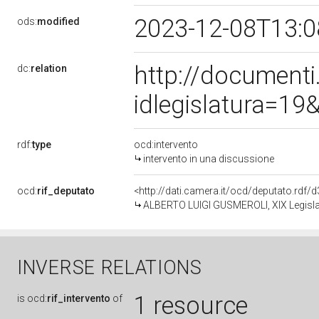
2023-12-08T13:
ods:
modified
http://document
dc:
relation
idlegislatura=1
rdf:
type
ocd:intervento
intervento in una discussione
ocd:
rif_deputato
<http://dati.camera.it/ocd/deputato.rdf
ALBERTO LUIGI GUSMEROLI, XIX Legislat
INVERSE RELATIONS
1 resource
is
ocd:
rif_intervento
of