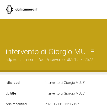
intervento di Giorgio MULE'
http://dati.camera.it/ocd/intervento.rdf/in19_702577
rdfs:
label
intervento di Giorgio MULE'
dc:
title
intervento di Giorgio MULE'
ods:
modified
2023-12-08T13:08:12Z