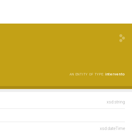
intervento
AN ENTITY OF TYPE:
xsd:string
xsd:dateTime