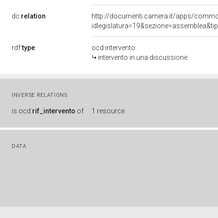
dc:
relation
http://documenti.camera.it/apps/comm
idlegislatura=19&sezione=assemblea&ti
rdf:
type
ocd:intervento
intervento in una discussione
INVERSE RELATIONS
is
ocd:
rif_intervento
of
1 resource
DATA