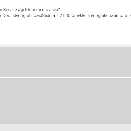
onServices/getDocumento.ashx?
poDoc=stenografico&idSeduta=0210&nomefile=stenografico&ancora=se