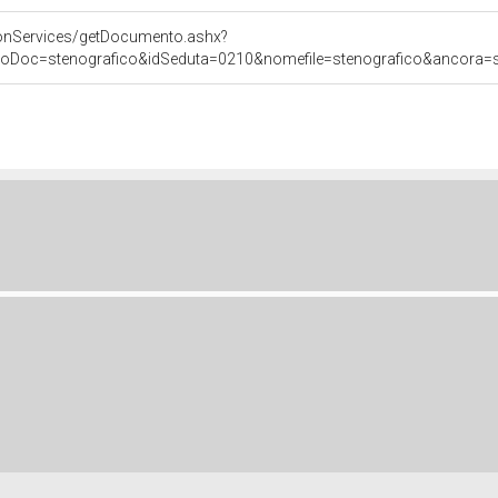
onServices/getDocumento.ashx?
poDoc=stenografico&idSeduta=0210&nomefile=stenografico&ancora=se