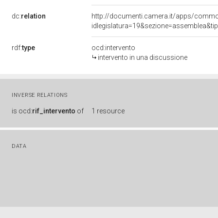
dc:
relation
http://documenti.camera.it/apps/comm
idlegislatura=19&sezione=assemblea&ti
rdf:
type
ocd:intervento
intervento in una discussione
INVERSE RELATIONS
is
ocd:
rif_intervento
of
1 resource
DATA