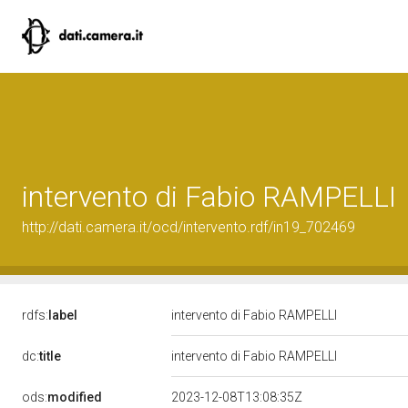
intervento di Fabio RAMPELLI
http://dati.camera.it/ocd/intervento.rdf/in19_702469
rdfs:
label
intervento di Fabio RAMPELLI
dc:
title
intervento di Fabio RAMPELLI
ods:
modified
2023-12-08T13:08:35Z