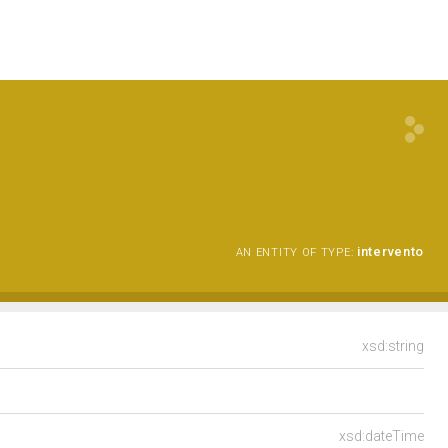
intervento
AN ENTITY OF TYPE:
xsd:string
xsd:dateTime