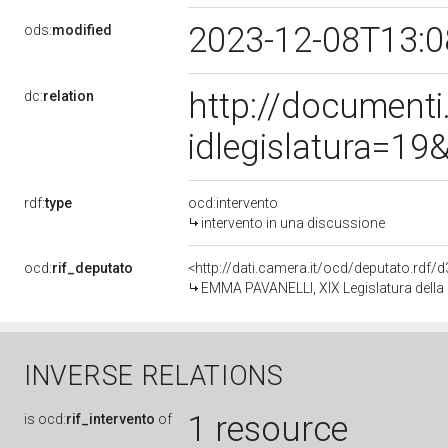
2023-12-08T13:
ods:
modified
http://document
dc:
relation
idlegislatura=1
rdf:
type
ocd:intervento
intervento in una discussione
ocd:
rif_deputato
<http://dati.camera.it/ocd/deputato.rdf
EMMA PAVANELLI, XIX Legislatura della
INVERSE RELATIONS
1 resource
is
ocd:
rif_intervento
of