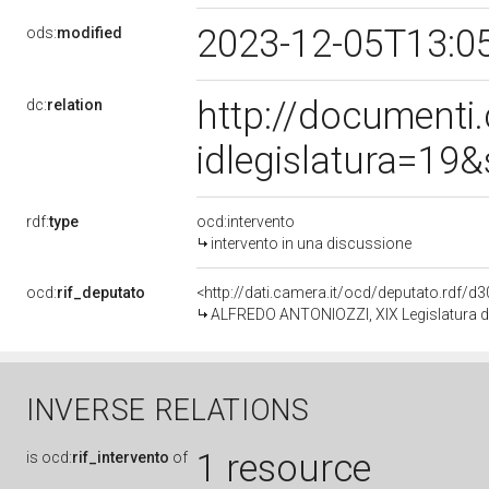
2023-12-05T13:0
ods:
modified
http://document
dc:
relation
idlegislatura=19
rdf:
type
ocd:intervento
intervento in una discussione
ocd:
rif_deputato
<http://dati.camera.it/ocd/deputato.rdf/
ALFREDO ANTONIOZZI, XIX Legislatura d
INVERSE RELATIONS
1 resource
is
ocd:
rif_intervento
of