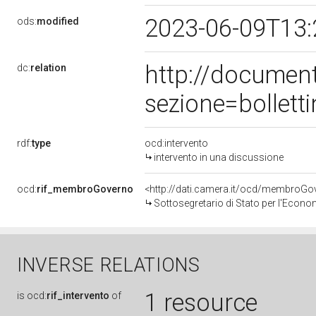
2023-06-09T13
ods:
modified
http://documen
dc:
relation
sezione=bollet
rdf:
type
ocd:intervento
intervento in una discussione
ocd:
rif_membroGoverno
<http://dati.camera.it/ocd/membro
Sottosegretario di Stato per l'Econom
INVERSE RELATIONS
1 resource
is
ocd:
rif_intervento
of