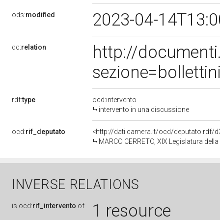
2023-04-14T13:
ods:
modified
http://document
dc:
relation
sezione=bollett
rdf:
type
ocd:intervento
intervento in una discussione
ocd:
rif_deputato
<http://dati.camera.it/ocd/deputato.rdf
MARCO CERRETO, XIX Legislatura della
INVERSE RELATIONS
1 resource
is
ocd:
rif_intervento
of