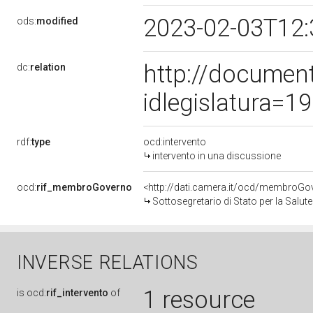
2023-02-03T12
ods:
modified
http://documen
dc:
relation
idlegislatura=
rdf:
type
ocd:intervento
intervento in una discussione
ocd:
rif_membroGoverno
<http://dati.camera.it/ocd/membro
Sottosegretario di Stato per la Salut
INVERSE RELATIONS
1 resource
is
ocd:
rif_intervento
of