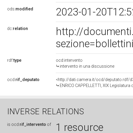
2023-01-20T12:
ods:
modified
http://document
dc:
relation
sezione=bollett
rdf:
type
ocd:intervento
intervento in una discussione
ocd:
rif_deputato
<http://dati.camera.it/ocd/deputato.rdf
ENRICO CAPPELLETTI, XIX Legislatura d
INVERSE RELATIONS
1 resource
is
ocd:
rif_intervento
of