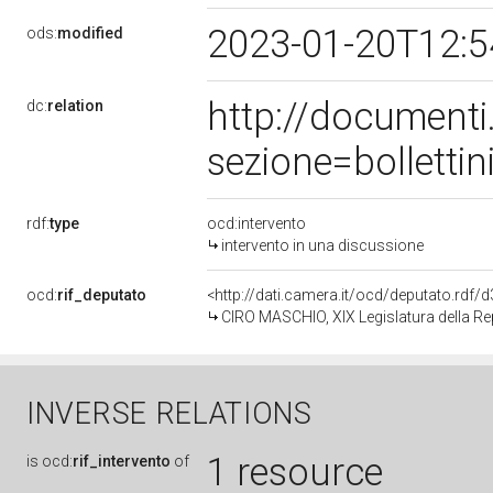
2023-01-20T12:
ods:
modified
http://document
dc:
relation
sezione=bollett
rdf:
type
ocd:intervento
intervento in una discussione
ocd:
rif_deputato
<http://dati.camera.it/ocd/deputato.rdf
CIRO MASCHIO, XIX Legislatura della Re
INVERSE RELATIONS
1 resource
is
ocd:
rif_intervento
of