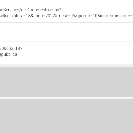
onServices/getDocumento.ashx?
&idlegislatura=18&anno=2022&mese=05&giorno=10&idcommissione=11&p
/d306053_18>
epubblica