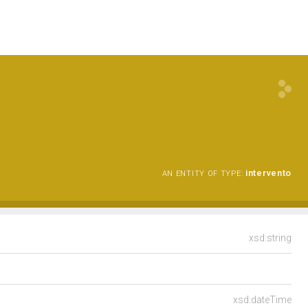
intervento
AN ENTITY OF TYPE:
xsd:string
xsd:dateTime