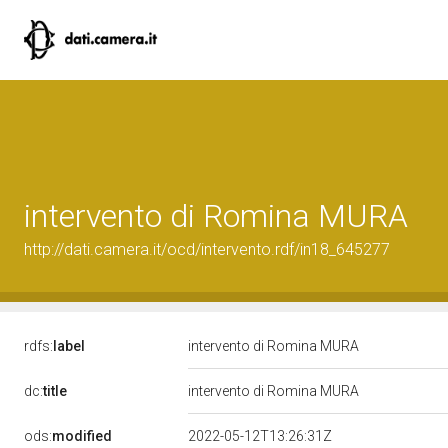
intervento di Romina MURA
http://dati.camera.it/ocd/intervento.rdf/in18_645277
rdfs:
label
intervento di Romina MURA
dc:
title
intervento di Romina MURA
ods:
modified
2022-05-12T13:26:31Z