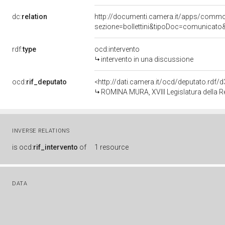
dc:
relation
http://documenti.camera.it/apps/comm
sezione=bollettini&tipoDoc=comunicato
rdf:
type
ocd:intervento
intervento in una discussione
ocd:
rif_deputato
<http://dati.camera.it/ocd/deputato.rdf
ROMINA MURA, XVIII Legislatura della R
INVERSE RELATIONS
is
ocd:
rif_intervento
of
1 resource
DATA