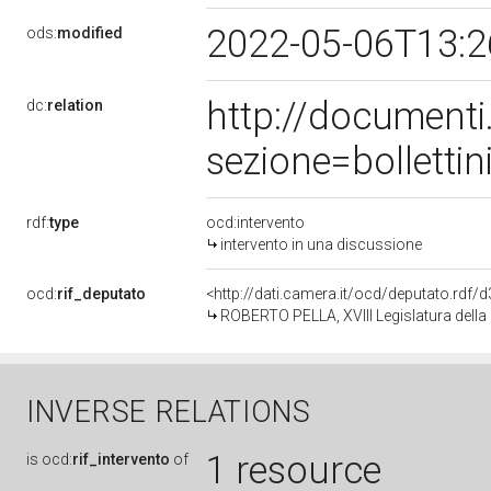
2022-05-06T13:
ods:
modified
http://document
dc:
relation
sezione=bollett
rdf:
type
ocd:intervento
intervento in una discussione
ocd:
rif_deputato
<http://dati.camera.it/ocd/deputato.rdf
ROBERTO PELLA, XVIII Legislatura della
INVERSE RELATIONS
1 resource
is
ocd:
rif_intervento
of