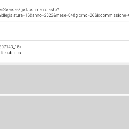
onServices/getDocumento.ashx?
&idlegislatura=18&anno=2022&mese=04&giorno=26&idcommissione=01&p
/d307143_18>
a Repubblica