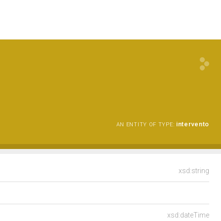
intervento
AN ENTITY OF TYPE:
xsd:string
xsd:dateTime