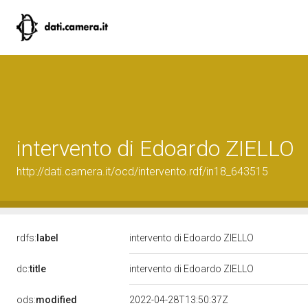
intervento di Edoardo ZIELLO
http://dati.camera.it/ocd/intervento.rdf/in18_643515
rdfs:
label
intervento di Edoardo ZIELLO
dc:
title
intervento di Edoardo ZIELLO
ods:
modified
2022-04-28T13:50:37Z