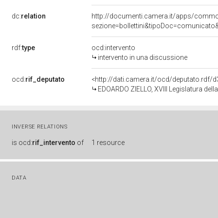
dc:
relation
http://documenti.camera.it/apps/comm
sezione=bollettini&tipoDoc=comunicato
rdf:
type
ocd:intervento
intervento in una discussione
ocd:
rif_deputato
<http://dati.camera.it/ocd/deputato.rdf
EDOARDO ZIELLO, XVIII Legislatura dell
INVERSE RELATIONS
is
ocd:
rif_intervento
of
1 resource
DATA