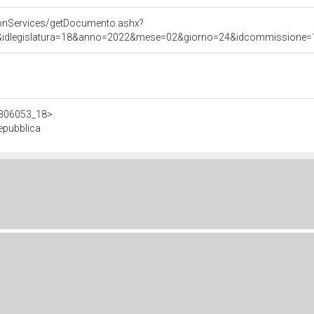
onServices/getDocumento.ashx?
&idlegislatura=18&anno=2022&mese=02&giorno=24&idcommissione=11&p
/d306053_18>
epubblica