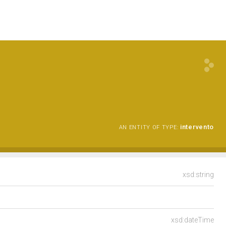
intervento
AN ENTITY OF TYPE:
xsd:string
xsd:dateTime