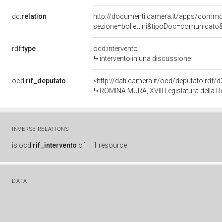
dc:
relation
http://documenti.camera.it/apps/comm
sezione=bollettini&tipoDoc=comunicato
rdf:
type
ocd:intervento
intervento in una discussione
ocd:
rif_deputato
<http://dati.camera.it/ocd/deputato.rdf
ROMINA MURA, XVIII Legislatura della R
INVERSE RELATIONS
is
ocd:
rif_intervento
of
1 resource
DATA