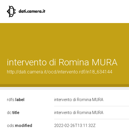
intervento di Romina MURA
http://dati.camera.it/ocd/intervento.rdf/in18_634144
rdfs:
label
intervento di Romina MURA
dc:
title
intervento di Romina MURA
ods:
modified
2022-02-26T13:11:32Z