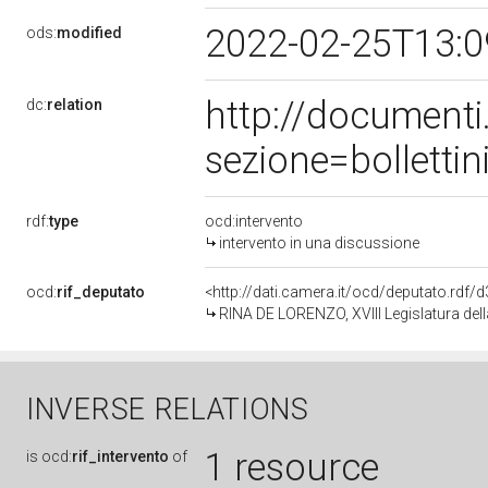
2022-02-25T13:
ods:
modified
http://document
dc:
relation
sezione=bollett
rdf:
type
ocd:intervento
intervento in una discussione
ocd:
rif_deputato
<http://dati.camera.it/ocd/deputato.rdf
RINA DE LORENZO, XVIII Legislatura del
INVERSE RELATIONS
1 resource
is
ocd:
rif_intervento
of