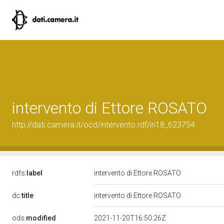
intervento di Ettore ROSATO
http://dati.camera.it/ocd/intervento.rdf/in18_623754
rdfs:
label
intervento di Ettore ROSATO
dc:
title
intervento di Ettore ROSATO
ods:
modified
2021-11-20T16:50:26Z