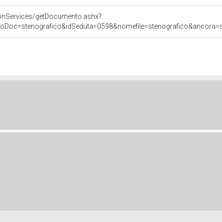
onServices/getDocumento.ashx?
poDoc=stenografico&idSeduta=0598&nomefile=stenografico&ancora=se