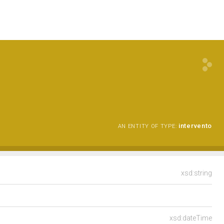
intervento
AN ENTITY OF TYPE:
xsd:string
xsd:dateTime