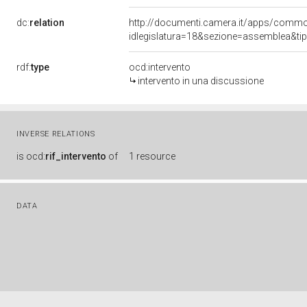
dc:
relation
http://documenti.camera.it/apps/comm
idlegislatura=18&sezione=assemblea&ti
rdf:
type
ocd:intervento
intervento in una discussione
INVERSE RELATIONS
is
ocd:
rif_intervento
of
1 resource
DATA