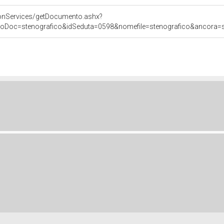
onServices/getDocumento.ashx?
poDoc=stenografico&idSeduta=0598&nomefile=stenografico&ancora=se