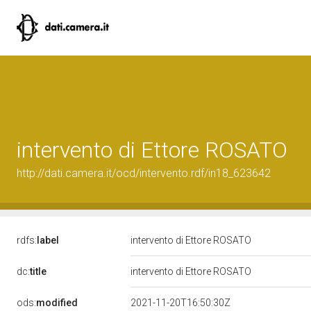
intervento di Ettore ROSATO
http://dati.camera.it/ocd/intervento.rdf/in18_623642
rdfs:
label
intervento di Ettore ROSATO
dc:
title
intervento di Ettore ROSATO
ods:
modified
2021-11-20T16:50:30Z