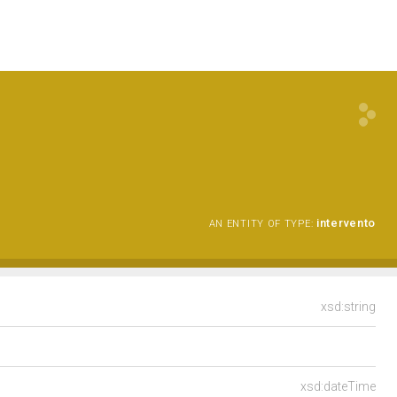
intervento
AN ENTITY OF TYPE:
xsd:string
xsd:dateTime