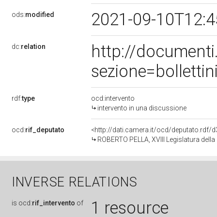
2021-09-10T12:
ods:
modified
http://document
dc:
relation
sezione=bollett
rdf:
type
ocd:intervento
intervento in una discussione
ocd:
rif_deputato
<http://dati.camera.it/ocd/deputato.rdf
ROBERTO PELLA, XVIII Legislatura della
INVERSE RELATIONS
1 resource
is
ocd:
rif_intervento
of