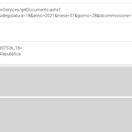
onServices/getDocumento.ashx?
&idlegislatura=18&anno=2021&mese=07&giorno=28&idcommissione=12&p
/d307536_18>
a Repubblica