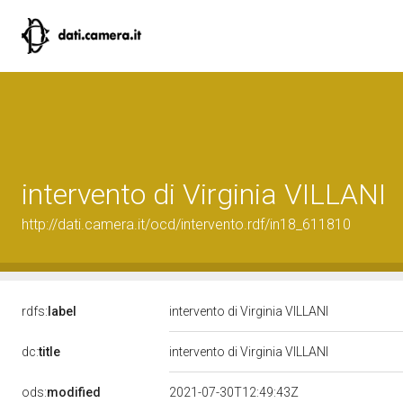
intervento di Virginia VILLANI
http://dati.camera.it/ocd/intervento.rdf/in18_611810
rdfs:
label
intervento di Virginia VILLANI
dc:
title
intervento di Virginia VILLANI
ods:
modified
2021-07-30T12:49:43Z