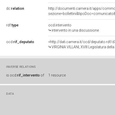
dc:
relation
http://documenti.camera.it/apps/comm
sezione=bollettini&tipoDoc=comunicato
rdf:
type
ocd:intervento
intervento in una discussione
ocd:
rif_deputato
<http://dati.camera.it/ocd/deputato.rdf
VIRGINIA VILLANI, XVIII Legislatura dell
INVERSE RELATIONS
is
ocd:
rif_intervento
of
1 resource
DATA