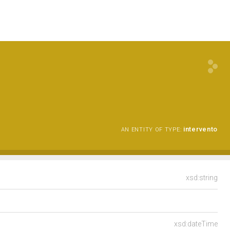
intervento
AN ENTITY OF TYPE:
xsd:string
xsd:dateTime