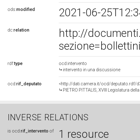
2021-06-25T12:
ods:
modified
http://document
dc:
relation
sezione=bollett
rdf:
type
ocd:intervento
intervento in una discussione
ocd:
rif_deputato
<http://dati.camera.it/ocd/deputato.rdf
PIETRO PITTALIS, XVIII Legislatura dell
INVERSE RELATIONS
1 resource
is
ocd:
rif_intervento
of