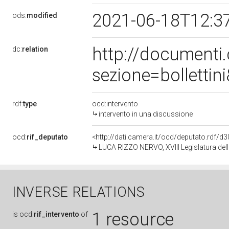
2021-06-18T12:3
ods:
modified
http://document
dc:
relation
sezione=bolletti
rdf:
type
ocd:intervento
intervento in una discussione
ocd:
rif_deputato
<http://dati.camera.it/ocd/deputato.rdf/
LUCA RIZZO NERVO, XVIII Legislatura del
INVERSE RELATIONS
1 resource
is
ocd:
rif_intervento
of