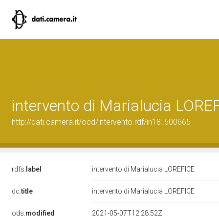
intervento di Marialucia LORE
http://dati.camera.it/ocd/intervento.rdf/in18_600665
rdfs:
label
intervento di Marialucia LOREFICE
dc:
title
intervento di Marialucia LOREFICE
ods:
modified
2021-05-07T12:28:52Z