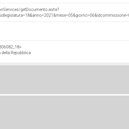
onServices/getDocumento.ashx?
&idlegislatura=18&anno=2021&mese=05&giorno=06&idcommissione=021
/d306082_18>
 della Repubblica