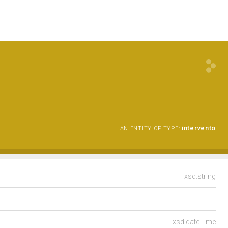
intervento
AN ENTITY OF TYPE:
xsd:string
xsd:dateTime