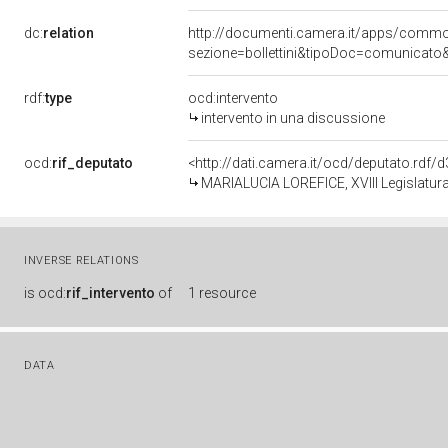
dc:
relation
http://documenti.camera.it/apps/comm
sezione=bollettini&tipoDoc=comunicato
rdf:
type
ocd:intervento
intervento in una discussione
ocd:
rif_deputato
<http://dati.camera.it/ocd/deputato.rdf
MARIALUCIA LOREFICE, XVIII Legislatura
INVERSE RELATIONS
is
ocd:
rif_intervento
of
1 resource
DATA