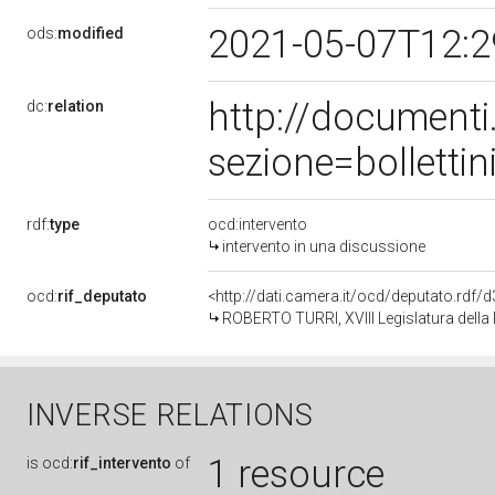
2021-05-07T12:
ods:
modified
http://document
dc:
relation
sezione=bollett
rdf:
type
ocd:intervento
intervento in una discussione
ocd:
rif_deputato
<http://dati.camera.it/ocd/deputato.rdf
ROBERTO TURRI, XVIII Legislatura della
INVERSE RELATIONS
1 resource
is
ocd:
rif_intervento
of