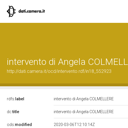
intervento di Angela COLMEL
http://dati.camera.it/ocd/intervento.rdf/in18_552923
rdfs:
label
intervento di Angela COLMELLERE
dc:
title
intervento di Angela COLMELLERE
ods:
modified
2020-03-06T12:10:14Z