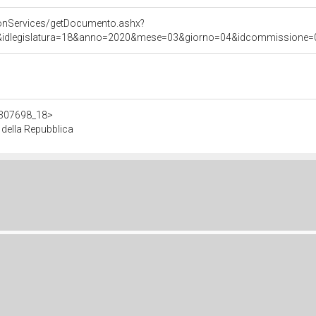
onServices/getDocumento.ashx?
&idlegislatura=18&anno=2020&mese=03&giorno=04&idcommissione=07&p
/d307698_18>
della Repubblica