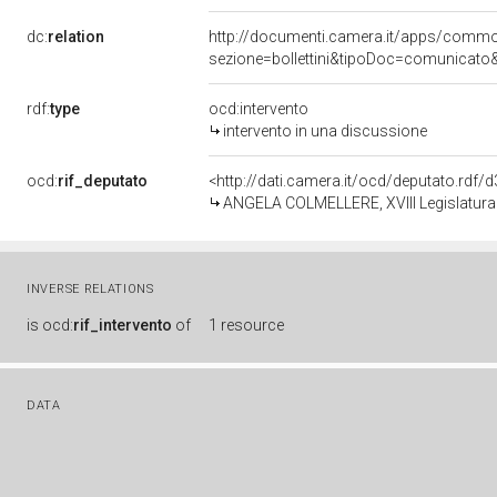
dc:
relation
http://documenti.camera.it/apps/comm
sezione=bollettini&tipoDoc=comunicato
rdf:
type
ocd:intervento
intervento in una discussione
ocd:
rif_deputato
<http://dati.camera.it/ocd/deputato.rdf
ANGELA COLMELLERE, XVIII Legislatura 
INVERSE RELATIONS
is
ocd:
rif_intervento
of
1 resource
DATA