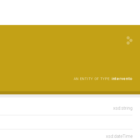
intervento
AN ENTITY OF TYPE:
xsd:string
xsd:dateTime