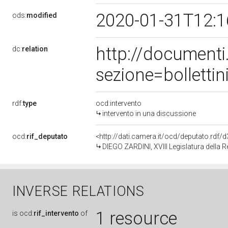
2020-01-31T12:
ods:
modified
http://document
dc:
relation
sezione=bollett
rdf:
type
ocd:intervento
intervento in una discussione
ocd:
rif_deputato
<http://dati.camera.it/ocd/deputato.rdf
DIEGO ZARDINI, XVIII Legislatura della 
INVERSE RELATIONS
1 resource
is
ocd:
rif_intervento
of